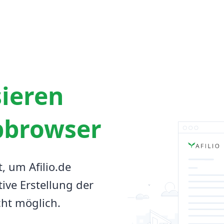
sieren
bbrowser
t, um Afilio.de
tive Erstellung der
cht möglich.