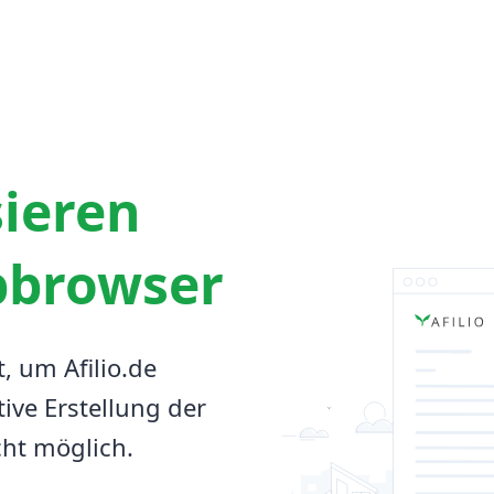
sieren
bbrowser
t, um Afilio.de
tive Erstellung der
cht möglich.