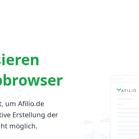
sieren
bbrowser
t, um Afilio.de
tive Erstellung der
cht möglich.