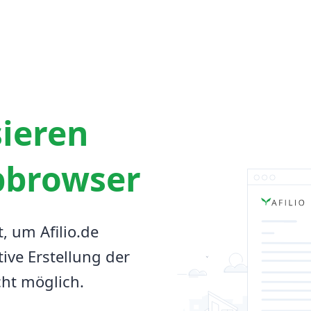
sieren
bbrowser
t, um Afilio.de
tive Erstellung der
cht möglich.