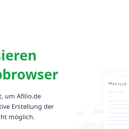
sieren
bbrowser
t, um Afilio.de
tive Erstellung der
cht möglich.