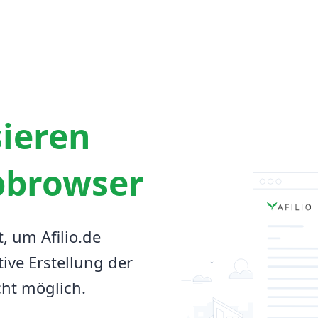
sieren
bbrowser
t, um Afilio.de
tive Erstellung der
cht möglich.