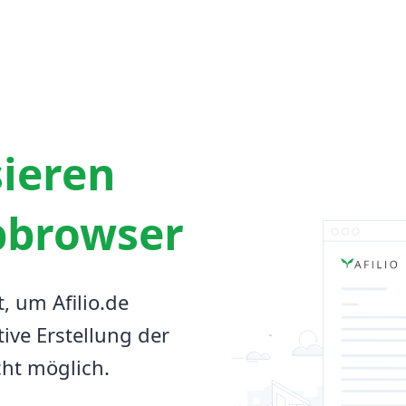
sieren
bbrowser
t, um Afilio.de
tive Erstellung der
cht möglich.