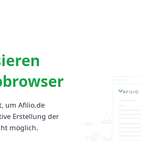
sieren
bbrowser
t, um Afilio.de
tive Erstellung der
cht möglich.